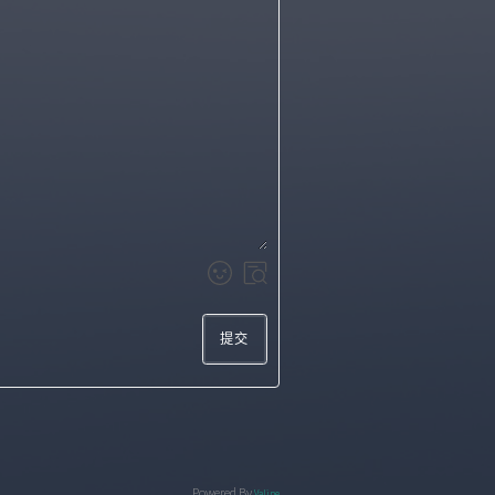
提交
Powered By
Valine