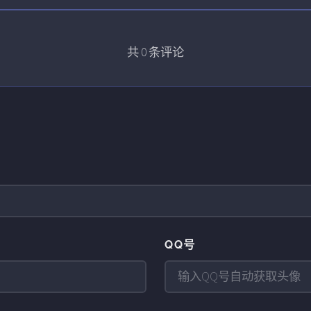
共
0
条评论
QQ号