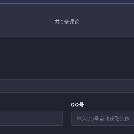
共
0
条评论
QQ号