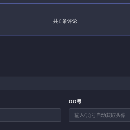
共
0
条评论
QQ号