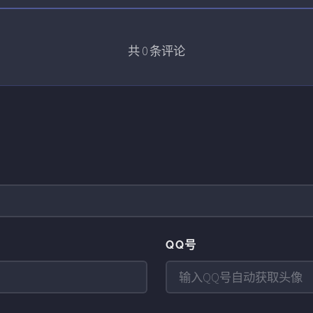
共
0
条评论
QQ号