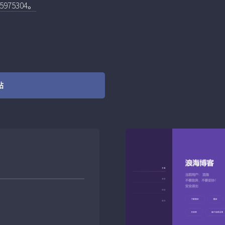
75304。
站