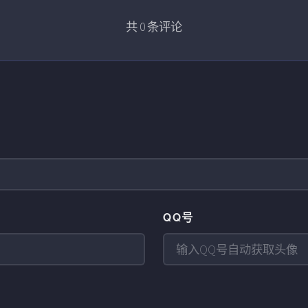
共
0
条评论
QQ号