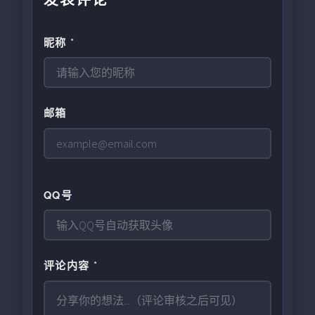
昵称 *
邮箱
QQ号
评论内容 *