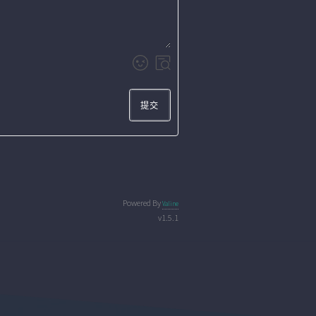
提交
Powered By
Valine
v1.5.1