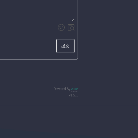
提交
Powered By
Valine
v1.5.1