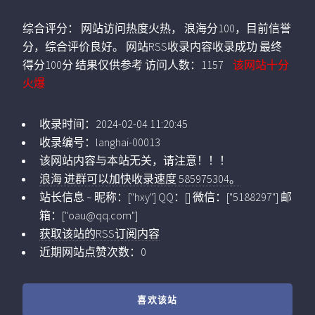
综合评分：
网站访问热度火热， 浪海分100，目前信誉
分，综合评价良好。 网站RSS收录内容收录成功 最终
得分100分 结果仅供参考
访问人数：
1157
该网站十分
火爆
收录时间：
2024-02-04 11:20:45
收录编号：
langhai-00013
该网站内容与本站无关，请注意！！！
浪海 进群可以加快收录速度 585975304。
站长信息 ~ 昵称：
["hxy"]
QQ：
[]
微信：
["5188297"]
邮
箱：
["
oau@qq.com
"]
获取该站的RSS订阅内容
近期网站点赞次数：0
喜欢该站