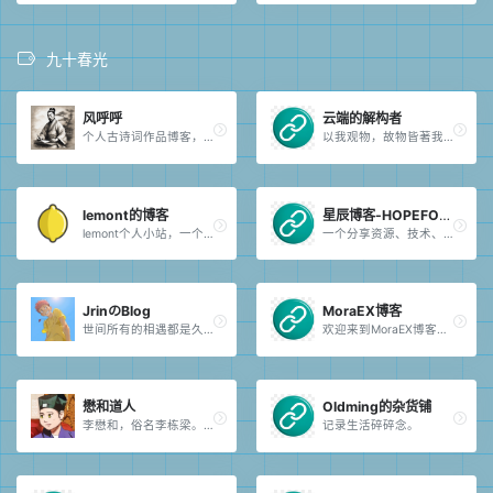
九十春光
风呼呼
云端的解构者
个人古诗词作品博客，望高才能不吝赐教！
以我观物，故物皆著我之色彩。
lemont的博客
星辰博客-HOPEFORSTAR
lemont个人小站，一个写博客的地方，记录工作、生活中的点点滴滴，不定期更新分享网站模版、python学习教程、学习资料、web开发教程及IT技术等资源。随意自取，欢迎指点。
一个分享资源、技术、工具和教程的博客。
JrinのBlog
MoraEX博客
世间所有的相遇都是久别重逢~
欢迎来到MoraEX博客，这里是一个新媒体行业社畜用来在互联网上留下痕迹的网站，在这里你能够看到我的日常生活；学习笔记；到处瞎拍的照片以及一些玩机教程等东西。
懋和道人
Oldming的杂货铺
李懋和，俗名李栋梁。书法、国画爱好者，互联网安全与前端建设者。
记录生活碎碎念。