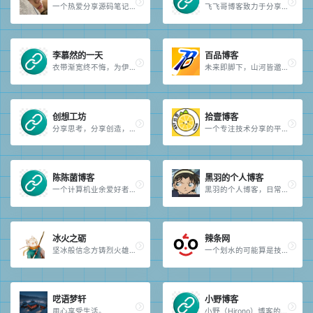
一个热爱分享源码笔记的小程序员的小站......
飞飞哥博客致力于分享日常生活，情感吐槽，web前端技术，编程语言技术的学习研究，相互学习，每天进步一点点，日积月累哦！
李慕然的一天
百品博客
衣带渐宽终不悔，为伊消得人憔悴。
未来即脚下，山河皆邈邈。
创想工坊
拾壹博客
分享思考，分享创造，分享生活，分享热泪盈眶。
一个专注技术分享的平台。
陈陈菌博客
黑羽的个人博客
一个计算机业余爱好者，喜欢折腾些有的没的。
黑羽的个人博客，日常分享记录。
冰火之砺
辣条网
坚冰般信念方铸烈火雄心。
一个划水的可能算是技术类的网站。
呓语梦轩
小野博客
用心享受生活。
小野（Hirono）博客的个人网站，主要讲述关于小野的一些陈芝麻烂谷子事。