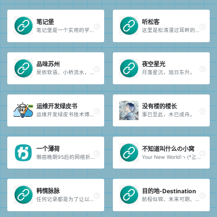
笔记堡
听松客
笔记堡是一个实用的学习分享平台，旨在为广大用户提供更优质的学习资源和信息。
这里是松涛漫过耳畔的角落。
品味苏州
夜空星光
吴侬软语、小桥流水，最美在苏州。
月落星沉，旭日东升。
运维开发绿皮书
没有楼的楼长
运维开发绿皮书技术博客站点。
事已至此，木已成舟。
一个薄荷
不知道叫什么の小窝
懒癌晚期95后的网络折腾和生活记录。
Your New World!ヽ(*≧ω≦)ﾉ
韩情脉脉
目的地-Destination
任何记录都是为了让以后有迹可循。
前程似锦、未来可期、寻得良人、共赴白头，祝你也祝我。