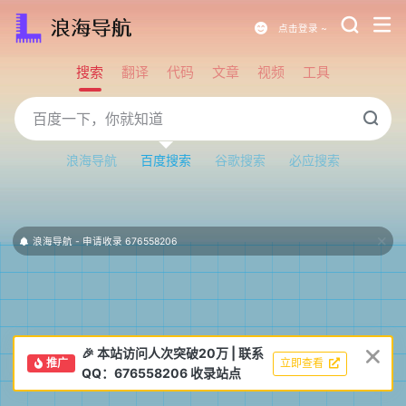
点击登录 ~
搜索
翻译
代码
文章
视频
工具
浪海导航
百度搜索
谷歌搜索
必应搜索
浪海 进群可以加快收录速度 585975304。
🎉 本站访问人次突破20万 | 联系
推广
立即查看
QQ：676558206 收录站点