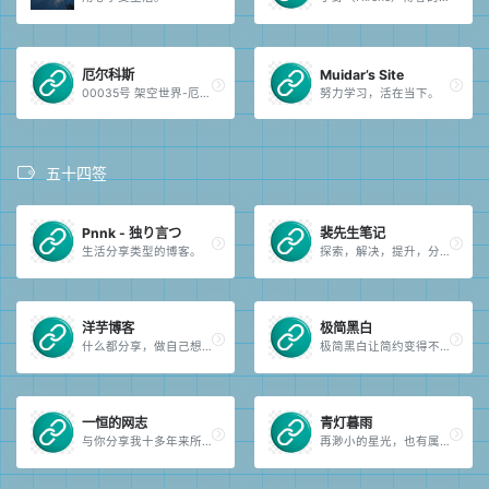
厄尔科斯
Muidar’s Site
00035号 架空世界-厄尔科斯。
努力学习，活在当下。
五十四签
Pnnk - 独り言つ
裴先生笔记
生活分享类型的博客。
探索，解决，提升，分享。
洋芋博客
极简黑白
什么都分享，做自己想做的。
极简黑白让简约变得不简单。
一恒的网志
青灯暮雨
与你分享我十多年来所见、所闻、所思、所做、所感、所悟。
再渺小的星光，也有属于它的光芒。