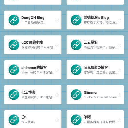
DengQN Blog
兰德胡涂's Blog
一个普通程序员。
寄蜉蝣于天地，渺沧海之一栗。
q2019的小站
云云星羽
欢迎访问我的个人网站，我会在这里记录我日常生活中碰到的技术问题并分享。
陌让流年盼繁华，颜容依旧似繁花。
shimmer的博客
我鬼知道の博客
shimmer的个人博客站，旨在记录生活，分享知识。
你好啊，这里是，我鬼知道の博客，也是一个小白の技术性博客，主要研究Windows，WordPress和其它好玩的东西，欢迎来玩~
七云博客
Glimmer
公益知识库，IDC建站，ESC收录，收集信息-帮助学习者快速成长！
duckxu's internet home
〇°
笨猪
今天快乐。
云服务器的搭建与代码经验分享的个人博客。