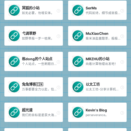
冥狐的小站
SerMs
如无必要，勿增实体。
代码如诗，细节成就极致，逻辑成就完美。
弋调草野
MuXiaoChen
如野草般一岁一枯荣。
柴米油盐酱醋茶，般般都在别人家。
栋dong的个人站点
MRZHU的小站
个人站点，一些刷题日记和JAVA小项目，你可以在这里找到一些LeetCode的经典题目和一些蓝桥杯的往届赛题。
向着计算物理出发吧！
兔兔博客🇨🇳
以太工坊
万事都要全力以赴，包括开心。
以太工坊-分享计算机学习笔记、经验与有趣的小玩意。
超光速
Kevin's Blog
我们的目标是星辰大海！超光速恐咖兵糖的小站。
perseverance。