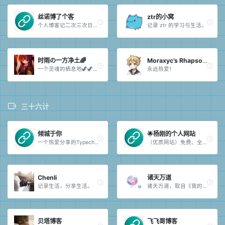
丝诺博了个客
ztr的小窝
个人博客记二次三次日常。
记录 ztr 的学习与生活。
时雨の一方净土🌈
Moraxyc’s Rhapsody
一个灵魂的栖息地🦖🦖🦖。
永远热爱！
三十六计
倾城于你
🌟杨刚的个人网站
一个热爱分享的Typecho小站。
（优质网站）免费、全面的编程笔记。站长评价：🌟优秀网站，网站笔记内容质量较高，网站响应速度较快。
Chenli
诸天万道
记录生活，分享生活。
诸天万道，取自《我的女徒弟们都是未来诸天大佬》漫画，是集视觉、硬件、项目、技术为一体的个人博客。
贝塔博客
飞飞哥博客