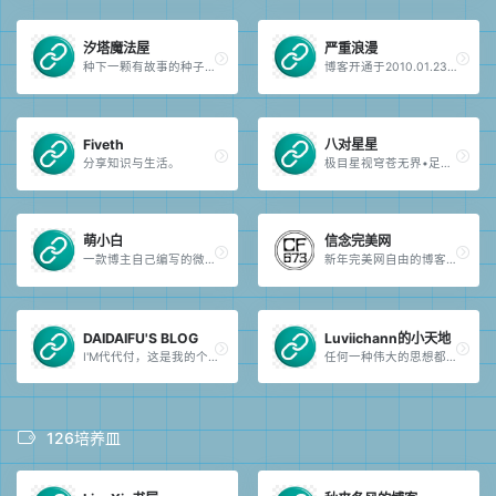
汐塔魔法屋
严重浪漫
种下一颗有故事的种子，让它带着魔法和奇迹生根发芽。
博客开通于2010.01.23 ，关注影视歌、硬件、科技、软件、SEO、互联网，欢迎交流。如果您喜欢本博客，可以收藏我。
Fiveth
八对星星
分享知识与生活。
极目星视穹苍无界•足履行者大地有疆。
萌小白
信念完美网
一款博主自己编写的微博客源码。
新年完美网自由的博客我记得一年前的今天，我却记不起二年前的今天，三年，四年等的今天；十年后的今天会怎么样……十年相约。
DAIDAIFU'S BLOG
Luviichann的小天地
I'M代代付，这是我的个人博客。
任何一种伟大的思想都源于一个微不足道的开始。
126培养皿