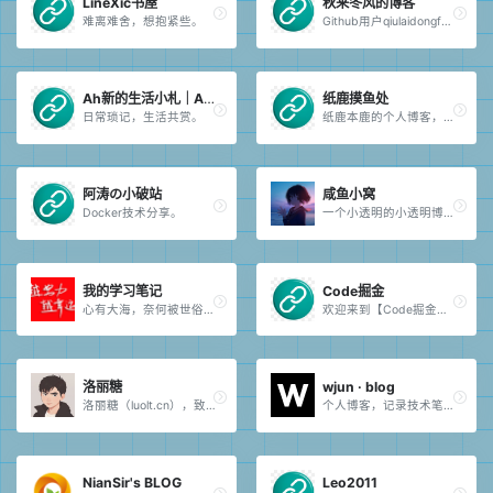
LineXic书屋
秋来冬风的博客
难离难舍，想抱紧些。
Github用户qiulaidongfeng的个人博客，主要和Go语言以及网站建设等互联网技术有关。我是一位专业的软件设计师，欢迎访问我的博客。
Ah新的生活小札｜AHXIN
纸鹿摸鱼处
日常琐记，生活共赏。
纸鹿本鹿的个人博客，分享技术与生活。折腾不止，摸鱼生活——摸门🙏🏻
阿涛の小破站
咸鱼小窝
Docker技术分享。
一个小透明的小透明博客。
我的学习笔记
Code掘金
心有大海，奈何被世俗束缚。
欢迎来到【Code掘金】，我是小学专职校医，分享我的工作点滴、论文写作技巧及各种副业尝试。
洛丽糖
wjun · blog
洛丽糖（luolt.cn），致力于互联网资源的共享，分享各类技术教程，typecho主题模板，zblog主题模板，网站源码等各种资源。
个人博客，记录技术笔记、生活思考和阶段性想法。
NianSir's BLOG
Leo2011