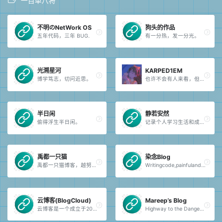
一百单八将
不明のNetWork OS
狗头的作品
五年代码，三年 BUG.
有一分热，发一分光。
光溯星河
KARPED1EM
博学笃志，切问近思。
也许不会有人来看，但我依旧会在这里记录我的一切，致那为数不多像你一样关注着我的人。
半日闲
静若安然
偷得浮生半日闲。
记录个人学习生活和成长历程。
禹都一只猫
染念Blog
禹都一只猫博客，越努力，越幸运！
Writingcode,painfulandhappy.
云博客(BlogCloud)
Mareep’s Blog
云博客是一个成立于2024年的专业编程技术分享平台。我们致力于提供全面的编程学习资源，涵盖WEB前端开发、Java后端开发、Python等领域。通过我们丰富多彩的学习教程、源码分享和技术交流活动，您可以轻松掌握各种编程技能，并与同行共同成长。加入云博客，开启您的编程之旅，探索技术世界的无限可能性！
Highway to the Danger Zone!