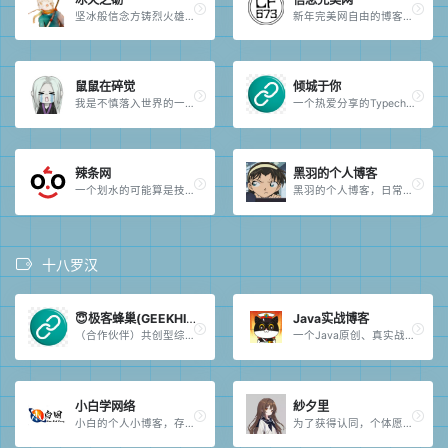
坚冰般信念方铸烈火雄心。
新年完美网自由的博客我记得一年前的今天，我却记不起二年前的今天，三年，四年等的今天；十年后的今天会怎么样……十年相约。
鼠鼠在碎觉
倾城于你
我是不慎落入世界的一滴水墨。
一个热爱分享的Typecho小站。
辣条网
黑羽的个人博客
一个划水的可能算是技术类的网站。
黑羽的个人博客，日常分享记录。
十八罗汉
😇极客蜂巢(GEEKHIVE)
Java实战博客
（合作伙伴）共创型综合技术博客，在这里你能学习Java、C#等软件开发与测试知识。站长评价：🧑‍🤝‍🧑合作伙伴，.net开源项目贡献者。
一个Java原创、真实战、免费博客站点。
小白学网络
紗夕里
小白的个人小博客，存活在21世纪的一个小破站，一个默默无闻的主页，一名在校大学生，一个开摆的极度爱好者，来我的网站一起学习吧。
为了获得认同，个体愿意抛弃是非来换取那份让人倍感安全的归属感。