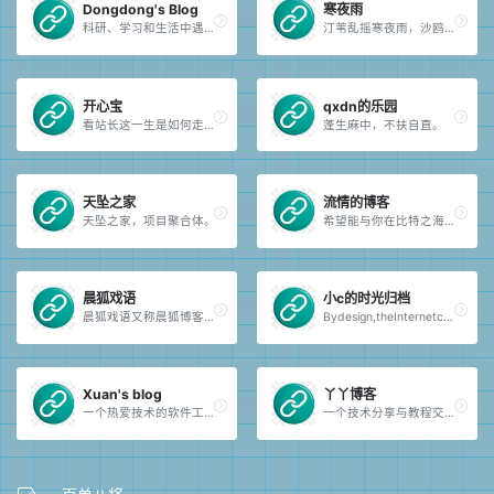
Dongdong's Blog
寒夜雨
科研、学习和生活中遇到的问题，解决之后，汇总成文档。
汀苇乱摇寒夜雨，沙鸥闲弄夕阳天。
开心宝
qxdn的乐园
看站长这一生是如何走向深渊的。
蓬生麻中，不扶自直。
天坠之家
流情的博客
天坠之家，项目聚合体。
希望能与你在比特之海的繁星之下相见。
晨狐戏语
小c的时光归档
晨狐戏语又称晨狐博客（LiuZhuai.COM）,平行宇宙的一个宁静角落-晨狐的个人鼠窝最早搭建于2020年02月02日，仅用于分享资源，记录生活点滴以及发布一些言论。晨狐博客仅可以保存每篇文章都很有阅读价值。
Bydesign,theInternetcoreisstupid,andtheedgeissmart.
Xuan's blog
丫丫博客
一个热爱技术的软件工程专业学生的技术博客。这里记录着我在软件开发领域的学习心得、项目经验和技术探索，包括但不限于前端开发、后端开发、算法设计、系统架构等领域的深度思考与实践总结。
一个技术分享与教程交流博客论坛。