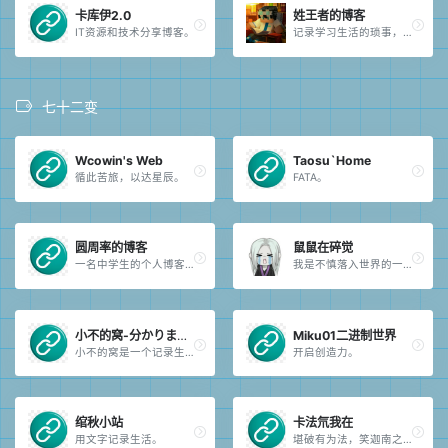
卡库伊2.0
姓王者的博客
IT资源和技术分享博客。
记录学习生活的琐事，或者技术文章:)。
七十二变
Wcowin's Web
Taosu`Home
循此苦旅，以达星辰。
FATA。
圆周率的博客
鼠鼠在碎觉
一名中学生的个人博客。PC，web and every interesting things。
我是不慎落入世界的一滴水墨。
小不的窝-分かりません
Miku01二进制世界
小不的窝是一个记录生活，分享知识的个人博客。主要记录生活经历，自己写的程序原理,茫茫人海中留下些许足迹。
开启创造力。
绾秋小站
卡法氘我在
用文字记录生活。
堪破有为法，笑迦南之花。