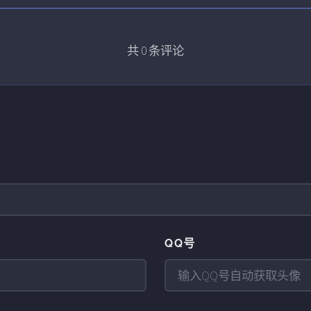
共
0
条评论
QQ号