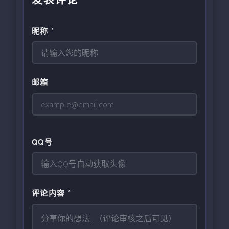
昵称 *
邮箱
QQ号
评论内容 *