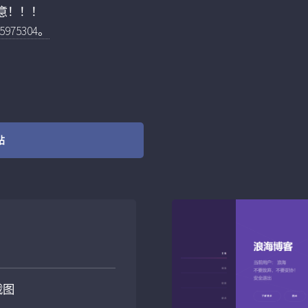
意！！！
75304。
站
截图