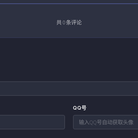
共
0
条评论
QQ号