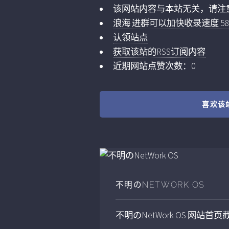
该网站内容与本站无关，请注
浪海 进群可以加快收录速度 5859
认领站点
获取该站的RSS订阅内容
近期网站点赞次数：0
喜欢该
不明のNETWORK OS
不明のNetWork OS
网站首页