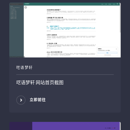
呓语梦轩
呓语梦轩
网站首页截图
立即前往