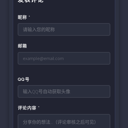
昵称 *
邮箱
QQ号
评论内容 *