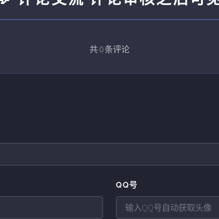
共
0
条评论
QQ号