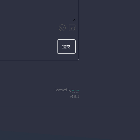
提交
Powered By
Valine
v1.5.1